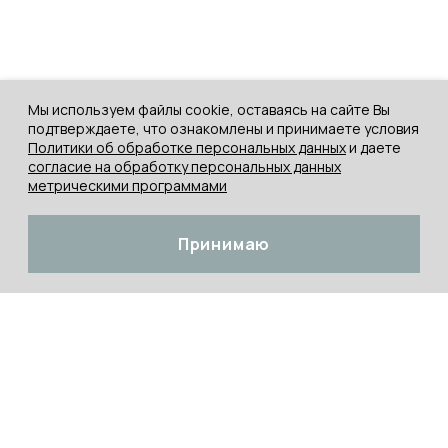
Мы используем файлы cookie, оставаясь на сайте Вы
подтверждаете, что ознакомлены и принимаете условия
Политики об обработке персональных данных
и даете
согласие на обработку персональных данных
метрическими программами
Принимаю
ЖЕНЩИНЫ
Платья
МУЖЧИНЫ
Худи / Свитшоты
Майки / Футболки
ДЕТИ
Худи / Свитшоты
Майки / Футболки
Худи / Свитшоты